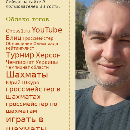
Сейчас на сайте
0
пользователей
и
1 гость
.
Облако тегов
YouTube
Chess1.ru
Блиц
Гроссмейстер
Объявление
Олимпиада
Рейтинг-лист
Турнир
Херсон
Чемпионат Украины
Чемпионат области
Шахматы
Юрий Шкуро
гроссмейстер в
шахматах
гроссмейстер по
шахматам
играть в
шахматы