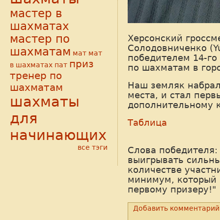
мастер в
шахматах
мастер по
Херсонский гроссм
Солодовниченко (Yu
шахматам
мат
мат
победителем 14-го
приз
в шахматах
пат
по шахматам в гор
тренер по
Наш земляк набрал 
шахматам
места, и стал пер
шахматы
дополнительному к
для
Таблица
начинающих
все тэги
Слова победителя:
выигрывать сильн
количестве участник
минимум, который 
первому призеру!"
Добавить комментарий