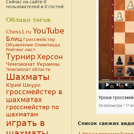
Сейчас на сайте
0
пользователей
и
0 гостей
.
Облако тегов
YouTube
Chess1.ru
Блиц
Гроссмейстер
Объявление
Олимпиада
Рейтинг-лист
Турнир
Херсон
Чемпионат Украины
Чемпионат области
Шахматы
Юрий Шкуро
гроссмейстер в
шахматах
гроссмейстер по
шахматам
играть в
Список свежих виде
шахматы