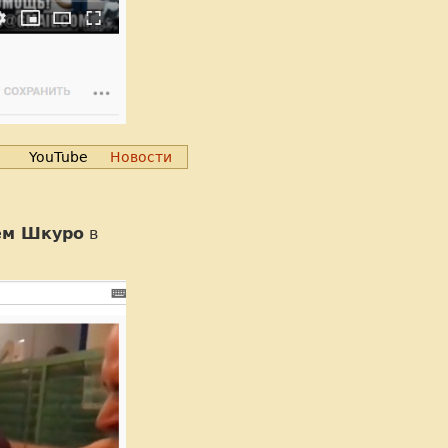
YouTube
Новости
ем Шкуро
в