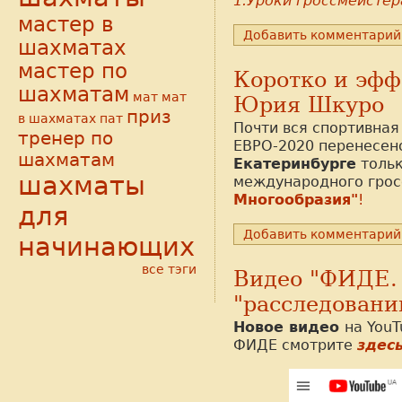
1.Уроки гроссмейсте
мастер в
Добавить комментарий
шахматах
мастер по
Коротко и эфф
шахматам
мат
мат
Юрия Шкуро
приз
в шахматах
пат
Почти вся спортивна
тренер по
ЕВРО-2020 перенесен
шахматам
Екатеринбурге
тольк
шахматы
международного гро
Многообразия"
!
для
Добавить комментарий
начинающих
все тэги
Видео "ФИДЕ. 
"расследовани
Новое видео
на You
ФИДЕ смотрите
здес