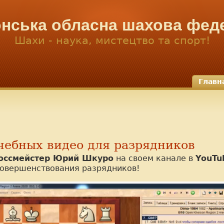
нська обласна шахова фед
Шахи - наука, мистецтво та спорт!
Главн
чебных видео для разрядников
оссмейстер Юрий Шкуро
на своем канале в
YouTu
совершенствования разрядников!