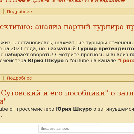
ра. Типичные приемы в миттельшпиле и эндшпиле
Подробнее
ективно: анализ партий турнира п
я жизнь остановилась, шахматные турниры отменены
о на 2021 года, но шахматный
Турнир претенденто
о набирает обороты! Смотрите прогнозы и анализ п
ссмейстера
Юрия Шкуро
в YouTube на канале
"Грос
Подробнее
Сутовский и его пособники" о зат
и"
Tube от гроссмейстера
Юрия Шкуро
о затянувшемся
ь
.