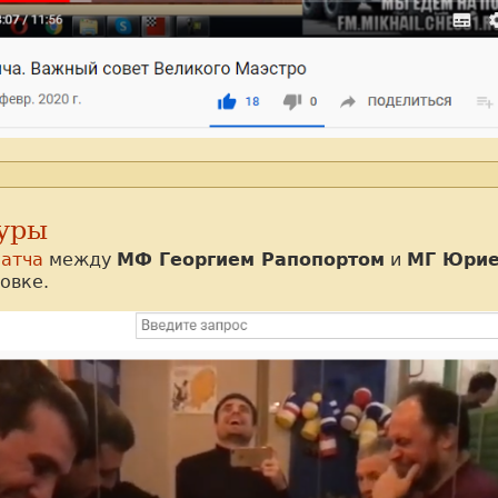
уры
матча
между
МФ Георгием Рапопортом
и
МГ Юри
овке.