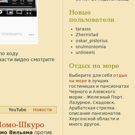
Новые
пользователи
tarasss
ZhernVlad
oskar_pistorius
snulmonlomia
unlineels
по ходу
части видео смотрите
Отдых на море
Выберите для себя
отдых
на море
в лучших
гостиницах и пансионатах
Черного и Азовского
морях - Железный Порт,
Лазурное, Скадовск,
Арабатская стрелка -
YouTube
Новости
описание пансионатов
Херсонской области и
 Момо-Шкуро
много другое.
мо Вильяма
против