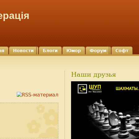
ерація
ая
Новости
Блоги
Юмор
Форум
Софт
Наши друзья