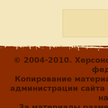
© 2004-2010. Херсон
фед
Копирование матери
администрации сайта 
н
За материалы разм