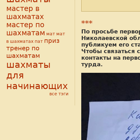
мастер в
шахматах
***
мастер по
По просьбе перво
шахматам
мат
мат
Николаевской об
приз
в шахматах
пат
публикуем его ст
тренер по
Чтобы связаться 
шахматам
контакты на перв
шахматы
турда.
для
начинающих
все тэги