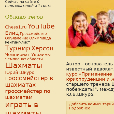
Сейчас на сайте
0
пользователей
и
1 гость
.
Облако тегов
YouTube
Chess1.ru
Блиц
Гроссмейстер
Объявление
Олимпиада
Рейтинг-лист
Турнир
Херсон
Чемпионат Украины
Чемпионат области
Автор - основател
Шахматы
известный адвока
Юрий Шкуро
курс «Применение
гроссмейстер в
юриспруденции и 
старшего тренера 
шахматах
побеждать!", межд
гроссмейстер по
Ю.В.Шкуро.
шахматам
играть в
Добавить комментарий
Подробнее
шахматы