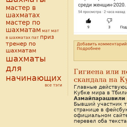
мастер в
шахматах
мастер по
шахматам
мат
мат
приз
в шахматах
пат
тренер по
Добавить комментарий
Подробнее
шахматам
шахматы
для
Гигиена или н
начинающих
скандала на К
все тэги
Главные действую
Кубке мира в Тбил
Азмайпарашвили
Бывший участник т
странице в фейсбук
официальном сайт
перевел оба текста