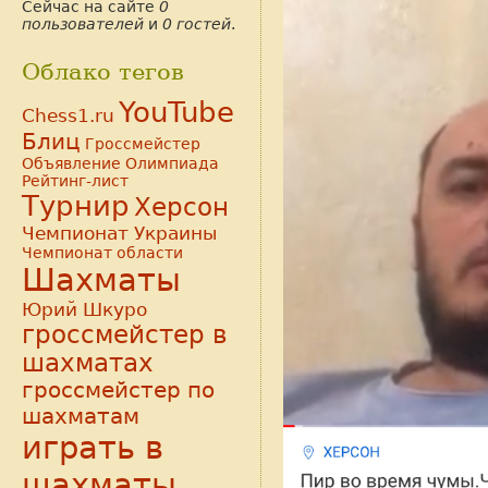
Сейчас на сайте
0
пользователей
и
0 гостей
.
Облако тегов
YouTube
Chess1.ru
Блиц
Гроссмейстер
Объявление
Олимпиада
Рейтинг-лист
Турнир
Херсон
Чемпионат Украины
Чемпионат области
Шахматы
Юрий Шкуро
гроссмейстер в
шахматах
гроссмейстер по
шахматам
играть в
шахматы