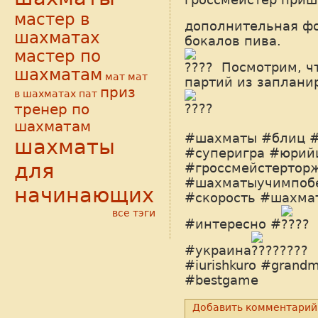
мастер в
дополнительная ф
шахматах
бокалов пива.
мастер по
Посмотрим, ч
шахматам
мат
мат
партий из заплани
приз
в шахматах
пат
тренер по
шахматам
#шахматы
#блиц
#
шахматы
#суперигра
#юрий
для
#гроссмейстертор
#шахматыучимпоб
начинающих
#скорость
#шахма
все тэги
#интересно
#
#украина
#iurishkuro
#grandm
#bestgame
Добавить комментарий