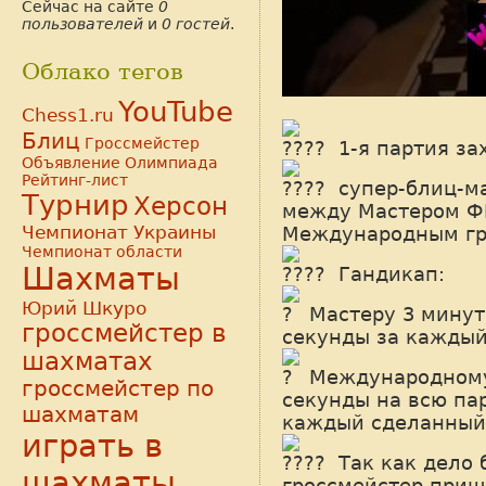
Сейчас на сайте
0
пользователей
и
0 гостей
.
Облако тегов
YouTube
Chess1.ru
Блиц
Гроссмейстер
1-я партия з
Объявление
Олимпиада
Рейтинг-лист
супер-блиц-ма
Турнир
Херсон
между Мастером ФИ
Чемпионат Украины
Международным гр
Чемпионат области
Шахматы
Гандикап:
Юрий Шкуро
Мастеру 3 минут
гроссмейстер в
секунды за каждый
шахматах
Международному
гроссмейстер по
секунды на всю па
шахматам
каждый сделанный
играть в
Так как дело 
шахматы
гроссмейстер приш