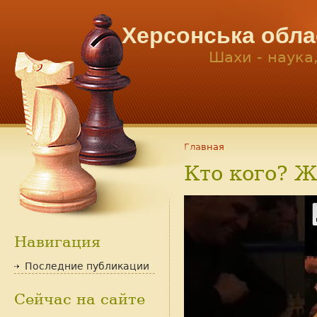
Херсонська обла
Шахи - наука
Главная
Кто кого? Ж
Навигация
Последние публикации
Сейчас на сайте