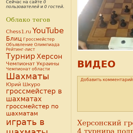
Сейчас на сайте
0
пользователей
и
0 гостей
.
Облако тегов
YouTube
Chess1.ru
Блиц
Гроссмейстер
Объявление
Олимпиада
Рейтинг-лист
Турнир
Херсон
ВИДЕО
Чемпионат Украины
Чемпионат области
Шахматы
Добавить комментарий
Юрий Шкуро
гроссмейстер в
шахматах
гроссмейстер по
шахматам
играть в
Херсонский гр
шахматы
4 турнира под