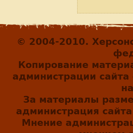
© 2004-2010. Херсон
фед
Копирование матери
администрации сайта 
н
За материалы разм
администрация сайта 
Мнение администрац