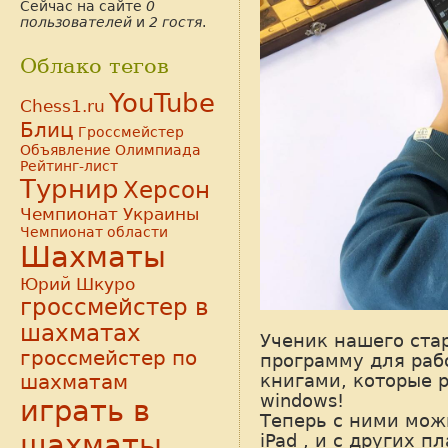
Сейчас на сайте
0
пользователей
и
2 гостя
.
Облако тегов
YouTube
Chess1.ru
Блиц
Гроссмейстер
Объявление
Олимпиада
Рейтинг-лист
Турнир
Херсон
Чемпионат Украины
Чемпионат области
Шахматы
Юрий Шкуро
гроссмейстер в
шахматах
Ученик нашего ста
гроссмейстер по
программу для раб
шахматам
книгами, которые 
windows!
играть в
Теперь с ними можн
шахматы
iPad , и с других п